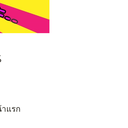
%
น้าแรก