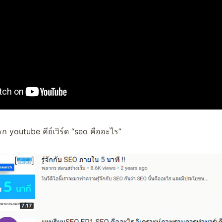
าแรก youtube คีย์เวิร์ด “seo คืออะไร”