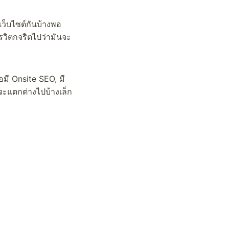
เว็บไซต์กันบ้างพอ
วิตกจริตไปว่ามันจะ
อมี Onsite SEO, มี
จจะแตกต่างไปบ้างเล็ก